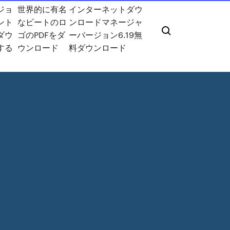
ジョ
世界的に有名
インターネットダウ
ント
なビートのロ
ンロードマネージャ
ダウ
ゴのPDFをダ
ーバージョン6.19無
する
ウンロード
料ダウンロード