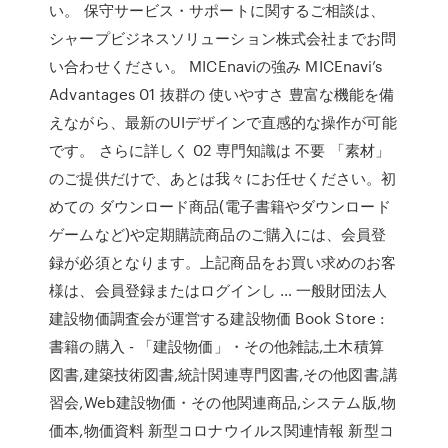
い。 保守サービス・サポートに関するご相談は、
シャープビジネスソリューション株式会社までお問
い合わせください。 MICEnaviの強み MICEnavi’s
Advantages 01 抜群の 使いやすさ 豊富な機能を備
えながら、最新のUIデザインで直感的な操作が可能
です。 さらに詳しく 02 専門知識は 不要 「素材」
のご提供だけで、あとは我々にお任せください。初
めての ダウンロード商品(電子書籍やダウンロード
ゲームなど)や定期購読商品のご購入には、会員登
録が必須となります。上記商品をお買い求めのお客
様は、会員登録またはログインし … 一般財団法人
建設物価調査会が運営する建設物価 Book Store :
書籍の購入 - 「建設物価」・その他雑誌,土木積算
図書,建築技術図書,統計関連専門図書,その他図書,講
習会,Web建設物価・その他関連商品,システム版,物
価本,物価資料 新型コロナウイルス関連情報 新型コ