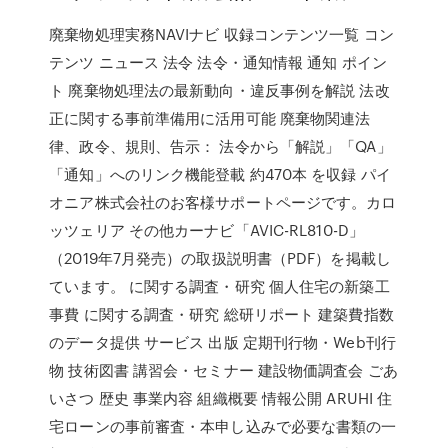
廃棄物処理実務NAVIナビ 収録コンテンツ一覧 コン
テンツ ニュース 法令 法令・通知情報 通知 ポイン
ト 廃棄物処理法の最新動向・違反事例を解説 法改
正に関する事前準備用に活用可能 廃棄物関連法
律、政令、規則、告示： 法令から「解説」「QA」
「通知」へのリンク機能登載 約470本 を収録 パイ
オニア株式会社のお客様サポートページです。カロ
ッツェリア その他カーナビ「AVIC-RL810-D」
（2019年7月発売）の取扱説明書（PDF）を掲載し
ています。 に関する調査・研究 個人住宅の新築工
事費 に関する調査・研究 総研リポート 建築費指数
のデータ提供 サービス 出版 定期刊行物・Web刊行
物 技術図書 講習会・セミナー 建設物価調査会 ごあ
いさつ 歴史 事業内容 組織概要 情報公開 ARUHI 住
宅ローンの事前審査・本申し込みで必要な書類の一