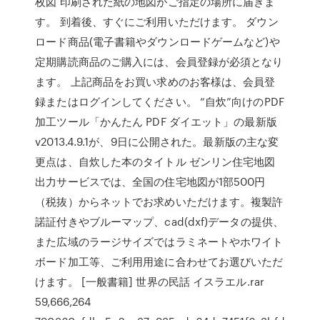
枚図 印刷された紙の地図がご指定の場所に届きま
す。 到着後、すぐにご利用いただけます。 ダウン
ロード商品(電子書籍やダウンロードゲームなど)や
定期購読商品のご購入には、会員登録が必須となり
ます。 上記商品をお買い求めのお客様は、会員登
録またはログインしてください。 “自炊”向けのPDF
加工ツール「かんたん PDF ダイエット」の最新版
v2013.4.9.1が、9日に公開された。最新版の主な変
更点は、自炊した本のタイトル ゼンリン住宅地図
出力サービスでは、全国の住宅地図が1部500円
（税抜）からネットでお求めいただけます。複製許
諾証付きやブルーマップ、cad(dxf)データの提供、
また広域のラージサイズではラミネートやホワイト
ボード加工等、ご利用用途に合わせてお選びいただ
けます。 [一般書籍] 世界の民話 イスラエル.rar
59,666,264