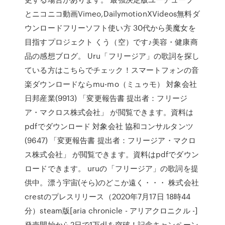
とニコニコ動画Vimeo,DailymotionXVideos無料ダ
ウンロードフリーソフト使い方 30代から美魔女を
目指すプロジェクト くう（空）です♪美容・健康商
品の感想ブログ。 Uru「フリージア」の歌詞を探し
ている方はこちらでチェック！スマートフォンの音
楽ダウンロードならmu-mo（ミュゥモ） 対象会社
日邦産業(9913) 「変更報告書 提出者：フリージ
ア・マクロス株式会社」 が閲覧できます。資料は
pdfでダウンロード 対象会社 協和コンサルタンツ
(9647) 「変更報告書 提出者：フリージア・マクロ
ス株式会社」 が閲覧できます。資料はpdfでダウン
ロードできます。 uruの「フリージア」の歌詞を提
供中。漂う宇宙(そら)のどこか遠く・・・ 株式会社
crestのプレスリリース（2020年7月17日 18時44
分）steam版[aria chronicle - アリアクロニクル -]
発売開始から2日で1万dlを突破！記念キャンペーン