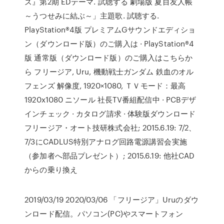
ズ』第2期 EDテーマ. 試聴する 劇場版 夏目友人帳
～うつせみに結ぶ～」主題歌. 試聴する.
PlayStation®4版 プレミアムGサウンドエディショ
ン（ダウンロード版）のご購入は · PlayStation®4
版 通常版（ダウンロード版）のご購入はこちらか
ら フリージア, Uru, 機動戦士ガンダム 鉄血のオル
フェンズ 解像度, 1920×1080, ＴＶモード：最高
1920x1080 ニソール 社長TV番組配信中 · PCBデザ
インチェック · カタログ請求 · 体験版ダウンロード
フリージア・オート技研株式会社; 2015.6.19: 7/2、
7/3にCADLUS特別アナログ回路電源講習会実施
（参加者へ部品プレゼント）; 2015.6.19: 他社CAD
からの乗り換え
2019/03/19 2020/03/06 「フリージア」Uruのダウ
ンロード配信。パソコン(PC)やスマートフォン